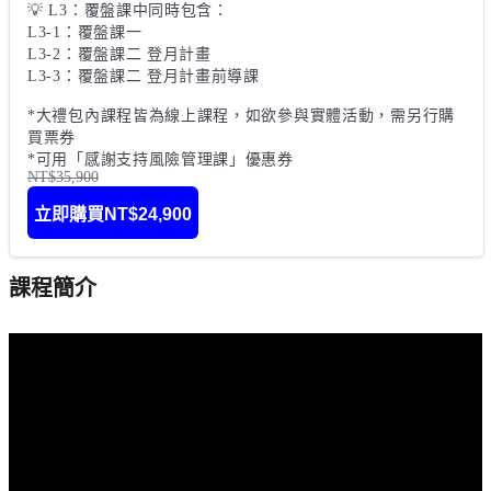
💡 L3：覆盤課中同時包含：

L3-1：覆盤課一

L3-2：覆盤課二 登月計畫

L3-3：覆盤課二 登月計畫前導課

*大禮包內課程皆為線上課程，如欲參與實體活動，需另行購
買票券

*可用「感謝支持風險管理課」優惠券
NT$35,900
立即購買
NT$24,900
課程簡介