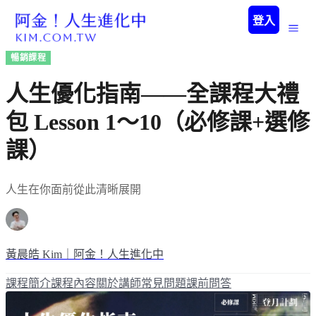
登入
暢銷課程
人生優化指南——全課程大禮
包 Lesson 1～10（必修課+選修
課）
人生在你面前從此清晰展開
黃晨皓 Kim｜阿金！人生進化中
課程簡介
課程內容
關於講師
常見問題
課前問答