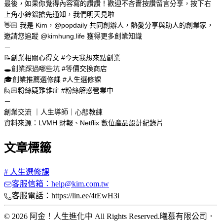
最後，如果你覺得內容寫的讚讚！歡迎不吝嗇按讚留言分享，按下右
上角小鈴鐺搶先通知，我們明天見啦
👋🏻 我是 Kim，
@popdaily
 共同創辦人，熱愛分享與助人的創業家，
邀請您追蹤 
@kimhung.life
 獲得更多創業知識
－
📝創業相關心得文 
#今天我想來點創業
🕳️創業踩過哪些坑 
#等價交換商店
🎓創業推薦選修課 
#人生選修課
🙋🏻粉絲疑難雜症 
#粉絲解惑營業中
－
創業交流 ｜人生導師｜心態教練
資料來源：LVMH 財報、Netflix 數位產品設計紀錄片
文章標籤
#
人生選修課
客服信箱：help@kim.com.tw
客服電話：https://lin.ee/4tEwH3i
© 2026 阿金！人生進化中 All Rights Reserved.
曦慕有限公司
．