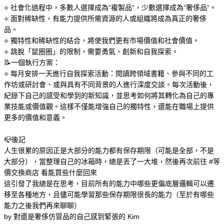
⟡ 社會化過程中，多數人選擇成為“複製品“，少數選擇成為“奢侈品“。
⟡ 面對稀缺性，有能力提供所需資源的人或組織將成為真正的奢侈
品。
⟡ 獨特性和稀缺性的結合，將使我們更有市場價值和社會價值。
⟡ 跳脫「鼠圈圈」的限制，需要勇氣、創新和自我探索。
📝一個執行方案：
⟡ 每月安排一天進行自我探索活動：閱讀跨領域書籍、參與不同的工
作坊或研討會、或與具有不同背景的人進行深度交談。每次活動後，
紀錄下自己的感受和學到的新知識，並思考如何將其轉化為自己的專
業技能或價值觀。這樣不僅能增強自己的獨特性，還能在職場上提供
更多的價值和意義。
📪後記
人生很累的原因正是大部分的能力都有保存期限（可能是全部，不是
大部分），當整理自己的冰箱時，總是丟了一大堆，然後再次前往 
#等
價交換商店
 看能買些什麼回來
這引發了我總是在思考，目前所有的能力中哪些更偏底層邏輯可以遷
移至各種地方，且儘可能學習那些保存期限很長的能力（至於有哪些
能力之後我們再來聊聊）
by 對還是奢侈仿冒品的自己感到緊張的 Kim