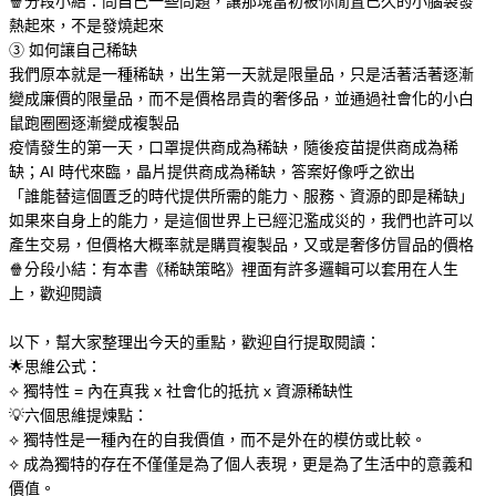
🍿分段小結：問自己一些問題，讓那塊當初被你閒置已久的小腦袋發
熱起來，不是發燒起來
➂ 如何讓自己稀缺
我們原本就是一種稀缺，出生第一天就是限量品，只是活著活著逐漸
變成廉價的限量品，而不是價格昂貴的奢侈品，並通過社會化的小白
鼠跑圈圈逐漸變成複製品
疫情發生的第一天，口罩提供商成為稀缺，隨後疫苗提供商成為稀
缺；AI 時代來臨，晶片提供商成為稀缺，答案好像呼之欲出
「誰能替這個匱乏的時代提供所需的能力、服務、資源的即是稀缺」
如果來自身上的能力，是這個世界上已經氾濫成災的，我們也許可以
產生交易，但價格大概率就是購買複製品，又或是奢侈仿冒品的價格
🍿分段小結：有本書《稀缺策略》裡面有許多邏輯可以套用在人生
上，歡迎閱讀
以下，幫大家整理出今天的重點，歡迎自行提取閱讀：
🌟思維公式：
⟡ 獨特性 = 內在真我 x 社會化的抵抗 x 資源稀缺性
💡六個思維提煉點：
⟡ 獨特性是一種內在的自我價值，而不是外在的模仿或比較。
⟡ 成為獨特的存在不僅僅是為了個人表現，更是為了生活中的意義和
價值。