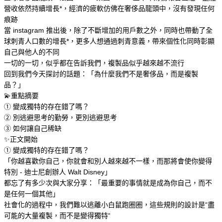
營收依然持續增長*，經濟的疲軟仿佛在奢侈品龍頭中，沒有發現任何
痕跡
當 instagram 推出後，除了不斷增加的用戶數之外，同時也帶動了全
球刺青人口數的增長*，更多人想通過刺青意義，帶來個性化同時彰顯
自己與他人的不同
一切的一切，似乎都在告訴我們，複製品似乎越來越不流行
回到我們今天探討的話題：「為什麼我們不是奢侈品，而是複製
品？」
💫重點摘要
➀ 變成獨特的存在錯了嗎？
➁ 別逃避思考的勤勞，更別逃避思考
➂ 如何讓自己稀缺
✨正文開始
➀ 變成獨特的存在錯了嗎？
「你越喜歡你自己，你就會和別人越來越不一樣，而那將會使你變得
特別 - 迪士尼創辦人 Walt Disney」
都忘了有多少次與大家分享：「最重要的事情就是成為你自己，而不
是任何一個其他」
社會化的過程中，我們難以逃離小白鼠跑圈圈，這些規則的設計是“盡
可能的大量複製，而不是變得獨特“