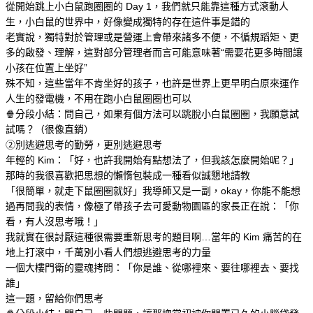
從開始跳上小白鼠跑圈圈的 Day 1，我們就只能靠這種方式滾動人
生，小白鼠的世界中，好像變成獨特的存在這件事是錯的
老實說，獨特對於管理或是營運上會帶來諸多不便，不循規蹈矩、更
多的啟發、理解，這對部分管理者而言可能意味著“需要花更多時間讓
小孩在位置上坐好”
殊不知，這些當年不肯坐好的孩子，也許是世界上更早明白原來運作
人生的發電機，不用在跑小白鼠圈圈也可以
🍿分段小結：問自己，如果有個方法可以跳脫小白鼠圈圈，我願意試
試嗎？（很像直銷）
➁別逃避思考的勤勞，更別逃避思考
年輕的 Kim：「好，也許我開始有點想法了，但我該怎麼開始呢？」
那時的我很喜歡把思想的懶惰包裝成一種看似誠懇地請教
「很簡單，就走下鼠圈圈就好」我導師又是一副，okay，你能不能想
過再問我的表情，像極了帶孩子去可愛動物園區的家長正在說：「你
看，有人沒思考哦！」
我就實在很討厭這種很需要重新思考的題目啊…當年的 Kim 痛苦的在
地上打滾中，千萬別小看人們想逃避思考的力量
一個大樓門衛的靈魂拷問：「你是誰、從哪裡來、要往哪裡去、要找
誰」
這一題，留給你們思考